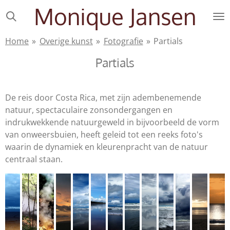
Monique Jansen
Ga
direct
naar
Home
»
Overige kunst
»
Fotografie
»
Partials
de
Partials
hoofdinhoud
De reis door Costa Rica, met zijn adembenemende
natuur, spectaculaire zonsondergangen en
indrukwekkende natuurgeweld in bijvoorbeeld de vorm
van onweersbuien, heeft geleid tot een reeks foto's
waarin de dynamiek en kleurenpracht van de natuur
centraal staan.