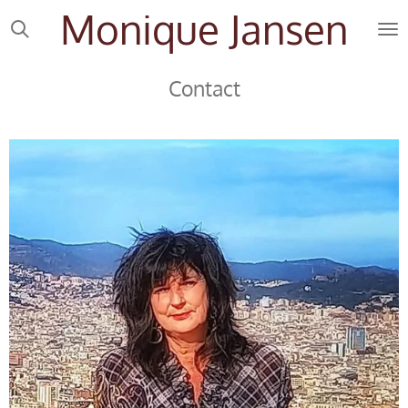
Monique Jansen
Ga
direct
naar
Contact
de
hoofdinhoud